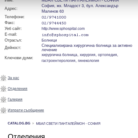
София, жк. Младост 3, бул. Александър
Адрес:
Малинов 63
Телефони:
Факс:
Уеб сайт:
http://www.sphospital.com
E-mail:
Отрасъл:
Болници
Специализирана хирургична болница за активно
Дейност:
лечение
,
,
,
хирургична болница
хирургия
ортопедия
Ключови думи:
,
гастроентерология
гинекология
За нас
Отделения
Галерия
Изпрати съобщение
МБАЛ СВЕТИ ПАНТАЛЕЙМОН - СОФИЯ
CATALOG.BG
Отделения