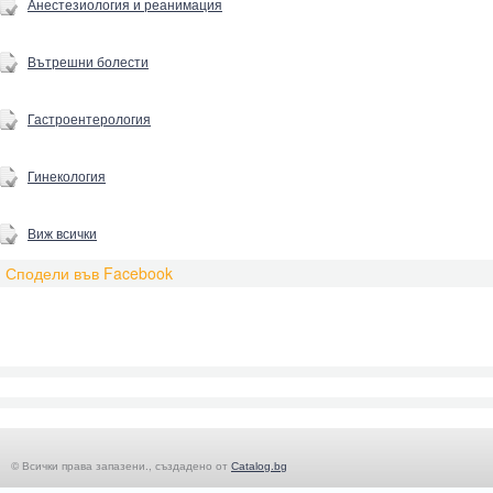
Анестезиология и реанимация
Вътрешни болести
Гастроентерология
Гинекология
Виж всички
Сподели във Facebook
© Всички права запазени., създадено от
Catalog.bg