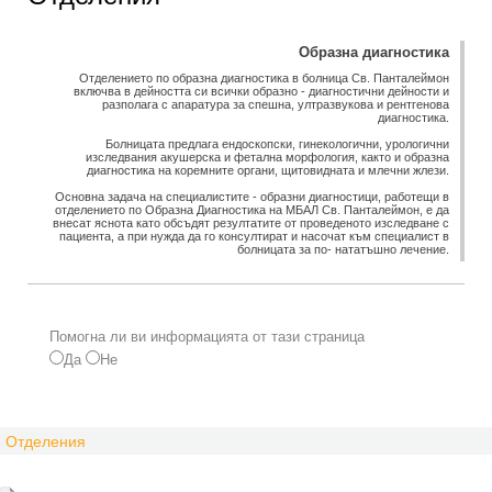
Образна диагностика
Отделението по образна диагностика в болница Св. Панталеймон
включва в дейността си всички образно - диагностични дейности и
разполага с апаратура за спешна, ултразвукова и рентгенова
диагностика.
Болницата предлага ендоскопски, гинекологични, урологични
изследвания акушерска и фетална морфология, както и образна
диагностика на коремните органи, щитовидната и млечни жлези.
Основна задача на специалистите - образни диагностици, работещи в
отделението по Образна Диагностика на МБАЛ Св. Панталеймон, е да
внесат яснота като обсъдят резултатите от проведеното изследване с
пациента, а при нужда да го консултират и насочат към специалист в
болницата за по- нататъшно лечение.
Помогна ли ви информацията от тази страница
Да
Не
Отделения